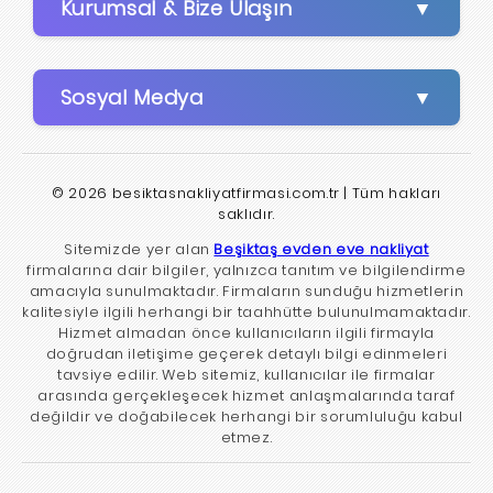
Kurumsal & Bize Ulaşın
Sosyal Medya
© 2026 besiktasnakliyatfirmasi.com.tr | Tüm hakları
saklıdır.
Sitemizde yer alan
Beşiktaş evden eve nakliyat
firmalarına dair bilgiler, yalnızca tanıtım ve bilgilendirme
amacıyla sunulmaktadır. Firmaların sunduğu hizmetlerin
kalitesiyle ilgili herhangi bir taahhütte bulunulmamaktadır.
Hizmet almadan önce kullanıcıların ilgili firmayla
doğrudan iletişime geçerek detaylı bilgi edinmeleri
tavsiye edilir. Web sitemiz, kullanıcılar ile firmalar
arasında gerçekleşecek hizmet anlaşmalarında taraf
değildir ve doğabilecek herhangi bir sorumluluğu kabul
etmez.
en eve nakliyat
Bahçelievler evden eve nakliyat
Bakırköy evden