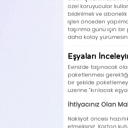
özel koruyucular kullan
bildirilmeli ve aboneli
işleri önceden yapılmal
taşınma günü için bir 
daha kolay yürümesini
Eşyaları İnceleyi
Evinizde taşınacak olan
paketlenmesi gerektiğini
bir şekilde paketlemey
üzerine "kırılacak eşy
İhtiyacınız Olan Ma
Nakliyat öncesi hazırl
etmelisiniz. Karton kut