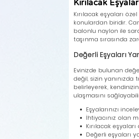
Kırılacak Eşyala
Kırılacak eşyaları öz
konulardan biridir. Cam
balonlu naylon ile sar
taşınma sırasında zar
Değerli Eşyaları Ya
Evinizde bulunan değer
değil, sizin yanınızda
belirleyerek, kendinizi
ulaşmasını sağlayabilir
Eşyalarınızı incel
İhtiyacınız olan 
Kırılacak eşyaları
Değerli eşyaları y