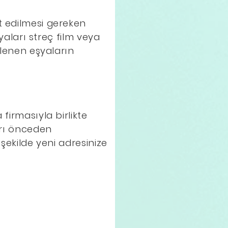
t edilmesi gereken
şyaları streç film veya
tlenen eşyaların
firmasıyla birlikte
arı önceden
 şekilde yeni adresinize