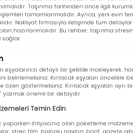
ılmalıdır. Taşınma tarihinden önce ilgili kurumla
k işlemleri tamamlanmalıdır. Ayrıca, yeni evin tem
ıdır. Nakliyat firmasıyla iletişimde tüm detaylar 
plan hazırlanmalıdır. Bu rehber, taşınma stresini
 sağlar.
n
 eşyalarınızı detaylı bir şekilde inceleyerek, h
 belirlemelisiniz. Kırılacak eşyaları öncelikle bel
e özen göstermelisiniz. Kırılacak eşyaları ayrı 
a" yazmak önemli bir detaydır.
lzemeleri Temin Edin
ık yaparken ihtiyacınız olan paketleme malzeme
ular, streç film, balonlu naylon, bant, gazete gi