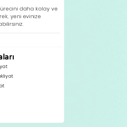
sürecini daha kolay ve
ek, yeni evinize
lirsiniz.
ları
iyat
kliyat
at