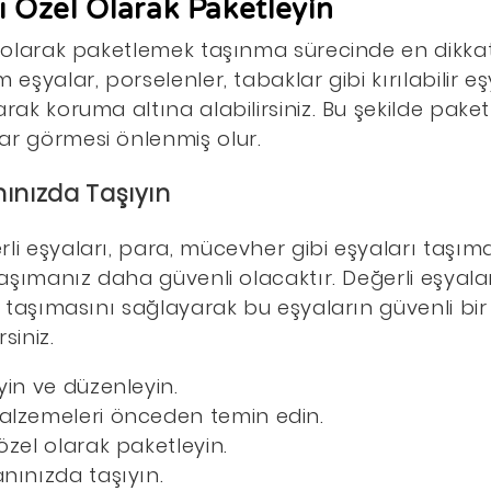
rı Özel Olarak Paketleyin
el olarak paketlemek taşınma sürecinde en dikka
 eşyalar, porselenler, tabaklar gibi kırılabilir e
arak koruma altına alabilirsiniz. Bu şekilde pake
ar görmesi önlenmiş olur.
nınızda Taşıyın
li eşyaları, para, mücevher gibi eşyaları taşıma 
 taşımanız daha güvenli olacaktır. Değerli eşyal
n taşımasını sağlayarak bu eşyaların güvenli bir
siniz.
eyin ve düzenleyin.
malzemeleri önceden temin edin.
 özel olarak paketleyin.
anınızda taşıyın.