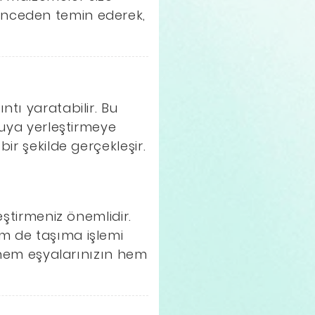
önceden temin ederek,
tı yaratabilir. Bu
tuya yerleştirmeye
ir şekilde gerçekleşir.
eştirmeniz önemlidir.
m de taşıma işlemi
k hem eşyalarınızın hem