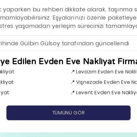
ık yaparken bu rehberi dikkate alarak, taşınma 
mamlayabilirsiniz. Eşyalarınızı özenle paketleyer
 stres yaşamadan yerleşim sürecinizi tamamlayabi
arihinde Gülbin Gülsoy tarafından güncellendi
iye Edilen Evden Eve Nakliyat Firma
kliyat
Levazım Evden Eve Nakl
kliyat
Vişnezade Evden Eve Na
iyat
Levent Evden Eve Nakliy
TÜMÜNÜ GÖR