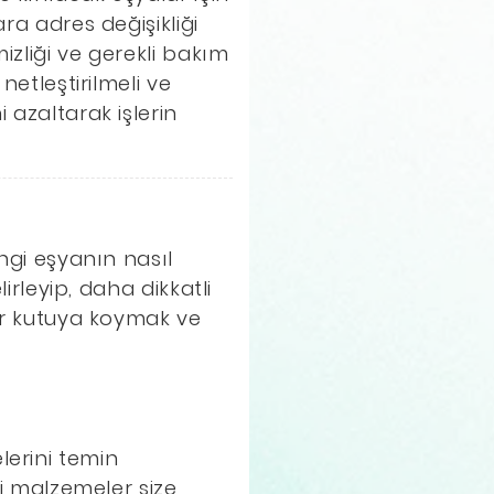
ra adres değişikliği
izliği ve gerekli bakım
netleştirilmeli ve
 azaltarak işlerin
angi eşyanın nasıl
irleyip, daha dikkatli
bir kutuya koymak ve
lerini temin
bi malzemeler size