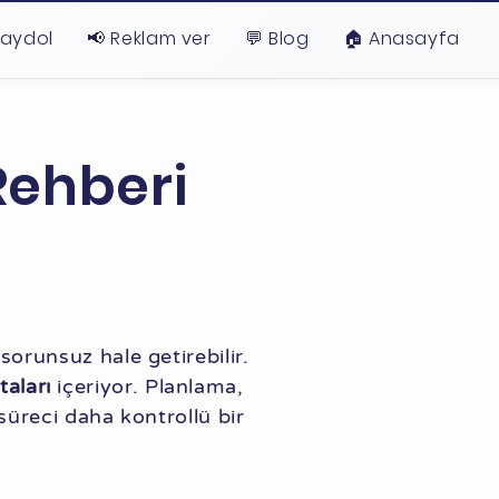
Kaydol
📢 Reklam ver
💬 Blog
🏠︎ Anasayfa
Rehberi
orunsuz hale getirebilir.
taları
içeriyor. Planlama,
süreci daha kontrollü bir